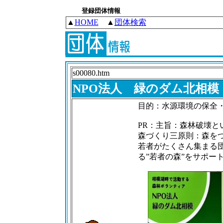
登録団体情報
▲
HOME
▲
団体検索
s00080.htm
NPO法人 緑のダム北相模
目的：水源環境の保全
PR：主旨：森林破壊
森づくり三原則：森を
若者がたくさん集まる
る”若者の森”をサポー