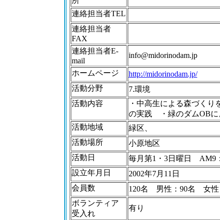
所
連絡担当者TEL
連絡担当者
FAX
連絡担当者E-
info@midorinodam.jp
mail
ホームページ
http://midorinodam.jp/
活動分野
7.環境
活動内容
・中高生による森づくり
の実践 ・緑のダムOBによるF
活動地域
緑区、
活動場所
小原地区
活動日
毎月第1・3日曜日 AM9：
設立年月日
2002年7月11日
会員数
120名 男性：90名 女
ボランティア
有り
受入れ