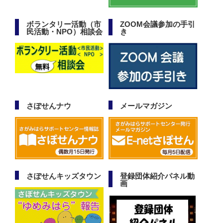
ボランタリー活動（市
ZOOM会議参加の手引
民活動・NPO）相談会
き
さぽせんナウ
メールマガジン
さぽせんキッズタウン
登録団体紹介パネル動
画