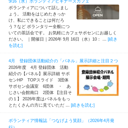
9/16（水）ボランティアビギナーズカフェ
ボランティアについて話しまし
ょう。 活動をはじめたきっか
け、私にできることは何だろ
う？など ボランタリー全般につ
いての茶話会です。 お気軽にカフェサポセンにお越しく
ださい。 ｜開催日｜2026年 9月 16日（水）10： …
[続き
を読む]
4月 登録団体活動紹介の「パネル」展示詳細と注目２つ
2026年度 4月 登録団体 活動
紹介の【パネル】展示詳細 サポ
センHP TOPスライド 3団体
サポセン会議室 6団体 ・ あ
じさい会館南口 2団体 【注目そ
の１】 2026年度はパネルをもっ
とたくさんの方に見ていただ …
[続きを読む]
ボランティア情報誌「つなげよう笑顔」（2026年4月発
行）