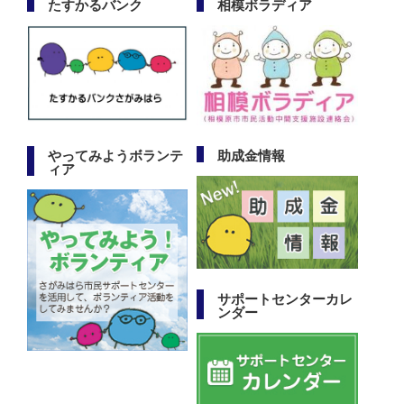
たすかるバンク
相模ボラディア
やってみようボランテ
助成金情報
ィア
サポートセンターカレ
ンダー