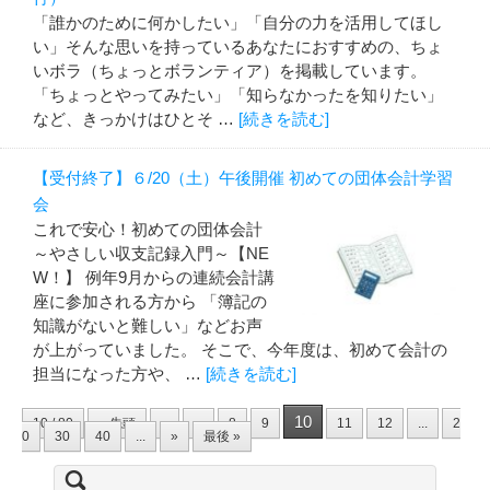
「誰かのために何かしたい」「自分の力を活用してほし
い」そんな思いを持っているあなたにおすすめの、ちょ
いボラ（ちょっとボランティア）を掲載しています。
「ちょっとやってみたい」「知らなかったを知りたい」
など、きっかけはひとそ …
[続きを読む]
【受付終了】６/20（土）午後開催 初めての団体会計学習
会
これで安心！初めての団体会計
～やさしい収支記録入門～【NE
W！】 例年9月からの連続会計講
座に参加される方から 「簿記の
知識がないと難しい」などお声
が上がっていました。 そこで、今年度は、初めて会計の
担当になった方や、 …
[続きを読む]
10
10 / 80
« 先頭
«
...
8
9
11
12
...
2
0
30
40
...
»
最後 »
検
索: