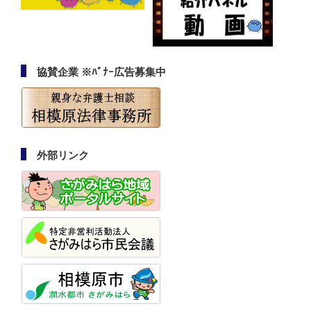
協賛企業 ※ﾊﾞﾅｰ広告募集中
外部リンク