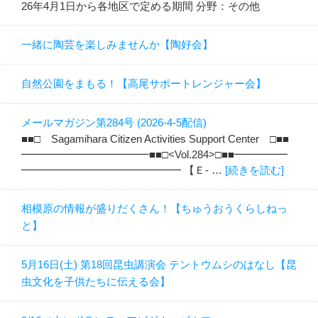
26年4月1日から各地区で定める期間 分野：その他
一緒に陶芸を楽しみませんか【陶好会】
自然公園をまもる！【高尾サポートレンジャー会】
メールマガジン第284号 (2026-4-5配信)
■■□ Sagamihara Citizen Activities Support Center □■■
━━━━━━━━━━━━■■□<Vol.284>□■■━━━━━
━━━━━━━━━━━━━━━ 【Ｅ- …
[続きを読む]
相模原の情報が盛りだくさん！【ちゅうおうくらしねっ
と】
5月16日(土) 第18回昆虫講演会 テントウムシのはなし【昆
虫文化を子供たちに伝える会】