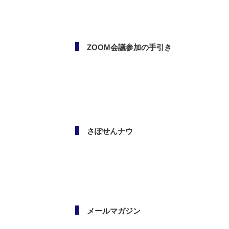
ボランタリー活動（市民活
動・NPO）相談会
ZOOM会議参加の手引き
さぽせんナウ