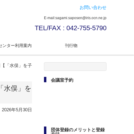
お問い合わせ
E-mail:sagami.saposen@iris.ocn.ne.jp
TEL/FAX : 042-755-5790
センター利用案内
刊行物
検
回【「水俣」を子
索:
会議室予約
「水俣」を
2026年5月30日
団体登録のメリットと登録