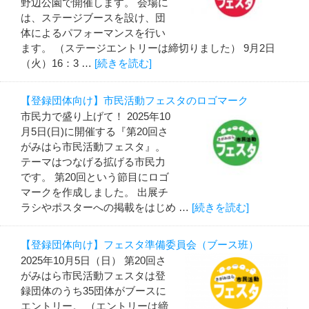
野辺公園で開催します。 会場に
は、ステージブースを設け、団
体によるパフォーマンスを行い
ます。 （ステージエントリーは締切りました） 9月2日
（火）16：3 …
[続きを読む]
【登録団体向け】市民活動フェスタのロゴマーク
市民力で盛り上げて！ 2025年10
月5日(日)に開催する『第20回さ
がみはら市民活動フェスタ』。
テーマはつなげる拡げる市民力
です。 第20回という節目にロゴ
マークを作成しました。 出展チ
ラシやポスターへの掲載をはじめ …
[続きを読む]
【登録団体向け】フェスタ準備委員会（ブース班）
2025年10月5日（日） 第20回さ
がみはら市民活動フェスタは登
録団体のうち35団体がブースに
エントリー。 （エントリーは締