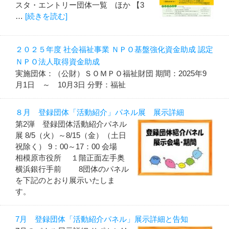
スタ・エントリー団体一覧 ほか 【3
…
[続きを読む]
２０２５年度 社会福祉事業 ＮＰＯ基盤強化資金助成 認定
ＮＰＯ法人取得資金助成
実施団体：（公財）ＳＯＭＰＯ福祉財団 期間：2025年9
月1日 ～ 10月3日 分野：福祉
８月 登録団体「活動紹介」パネル展 展示詳細
第2弾 登録団体活動紹介パネル
展 8/5（火）～8/15（金）（土日
祝除く） 9：00～17：00 会場
相模原市役所 １階正面左手奥
横浜銀行手前 8団体のパネル
を下記のとおり展示いたしま
す。
7月 登録団体「活動紹介パネル」展示詳細と告知