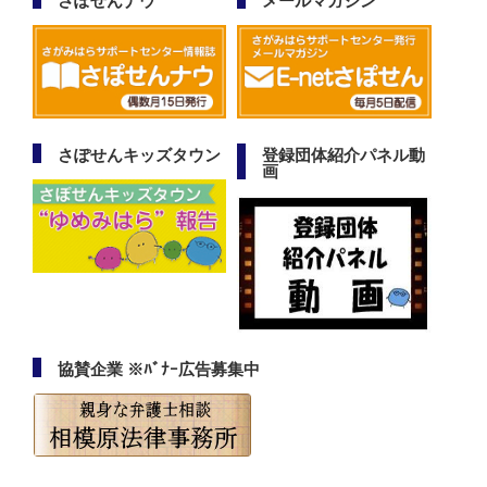
さぽせんナウ
メールマガジン
さぽせんキッズタウン
登録団体紹介パネル動
画
協賛企業 ※ﾊﾞﾅｰ広告募集中