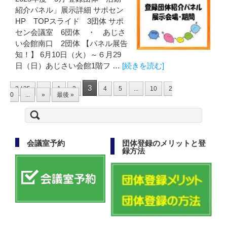
紹介パネル」展示詳細 サポセン
HP TOPスライド 3団体 サポ
セン会議室 6団体 ・ あじさ
い会館南口 2団体 【パネル展告
知！】 6月10日（火）～６月29
日（日）あじさい会館1階フ …
[続きを読む]
3
3 / 25
«
1
2
4
5
...
10
2
0
...
»
最後 »
検
索:
会議室予約
団体登録のメリットと登
録方法