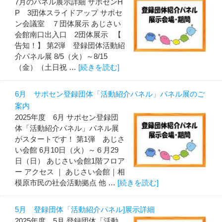
7月のパネル展示詳細 サポセンH
P 3団体スライドアップ サポセ
ン会議室 ７団体展示 あじさい
会館南口出入口 2団体展示 【
告知！】 第2弾 登録団体活動紹
介パネル展 8/5（火）～8/15
（金）（土日祝 …
[続きを読む]
6月 サポセン登録団体「活動紹介パネル」パネル展のご
案内
2025年度 6月 サポセン登録団
体「活動紹介パネル」パネル展
がスタートです！ 第1弾 あじさ
い会館 6月10日（火）～６月29
日（日） あじさい会館1階フロア
ー アクセス ｜ あじさい会館｜相
模原市民の社会活動拠点 他 …
[続きを読む]
5月 登録団体「活動紹介パネル]展示詳細
2025年度 5月 登録団体「活動