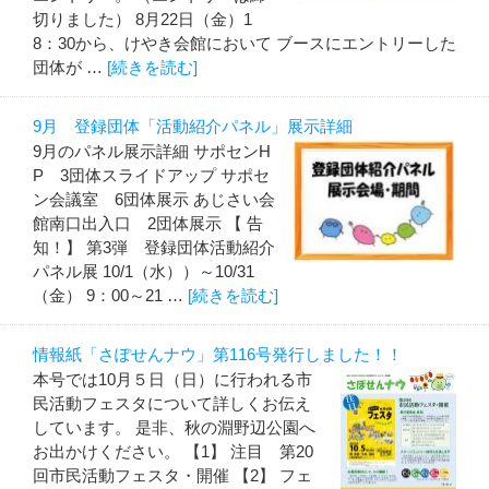
切りました） 8月22日（金）1
8：30から、けやき会館において ブースにエントリーした
団体が …
[続きを読む]
9月 登録団体「活動紹介パネル」展示詳細
9月のパネル展示詳細 サポセンH
P 3団体スライドアップ サポセ
ン会議室 6団体展示 あじさい会
館南口出入口 2団体展示 【 告
知！】 第3弾 登録団体活動紹介
パネル展 10/1（水））～10/31
（金） 9：00～21 …
[続きを読む]
情報紙「さぽせんナウ」第116号発行しました！！
本号では10月５日（日）に行われる市
民活動フェスタについて詳しくお伝え
しています。 是非、秋の淵野辺公園へ
お出かけください。 【1】 注目 第20
回市民活動フェスタ・開催 【2】 フェ