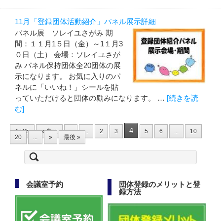
11月「登録団体活動紹介」パネル展示詳細
パネル展 ソレイユさがみ 期
間：１１月1５日（金）～1１月3
０日（土） 会場：ソレイユさが
み パネル保持団体全20団体の展
示になります。 お気に入りのパ
ネルに「いいね！」シールを貼
っていただけると団体の励みになります。 …
[続きを読
む]
4
4 / 25
« 先頭
«
...
2
3
5
6
...
10
20
...
»
最後 »
検
索:
会議室予約
団体登録のメリットと登
録方法