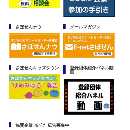
さぽせんナウ
メールマガジン
さぽせんキッズタウン
登録団体紹介パネル動
画
協賛企業 ※ﾊﾞﾅｰ広告募集中