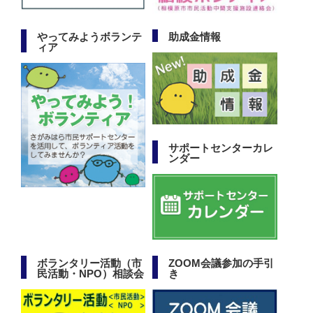
やってみようボランテ
助成金情報
ィア
サポートセンターカレ
ンダー
ボランタリー活動（市
ZOOM会議参加の手引
民活動・NPO）相談会
き