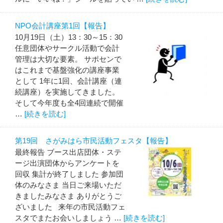
NPO会計講座第1回【報告】
10月19日（土）13：30～15：30
任意団体やサークル活動で会計
管理は大切な要素。 サポセンで
はこれまで基盤強化の講座事業
として 1年に1回、会計講座（連
続講座）を実施してきました。
そして今年度も全4回連続で開催
…
[続きを読む]
第19回 さがみはら市民活動フェスタ【報告】
最終報告 ブース出店団体・ステ
ージ出演団体からアンケートを
回収 集計が終了しました 参加団
体のみなさま 当日ご来場いただ
きましたみなさま ありがとうご
ざいました 来年の市民活動フェ
スタでまたお会いしましょう …
[続きを読む]