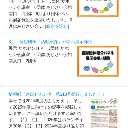
HP TOPスライド 3団体 サポ
セン会議室 6団体 あじさい会館
南口 2団体 6月より団体パネ
ル展各施設を巡回いたします。 6
月はあじさい会 …
[続きを読む]
3月 登録団体「活動紹介」パネル展示詳細
展示 サポセンＨＰ 3団体 サポ
セン会議室 6団体 あじさい会館
南入口 2団体
情報紙「さぽせんナウ」第113号発行しました！！
本号では2024年度のふりかえり、そし
て2025年度に向けての記事を掲載して
います。 ご一読いただけますと幸いで
す。 【1】 注目 2025年はボランティ
ア30年 【2】【3】2024年度振り返り20