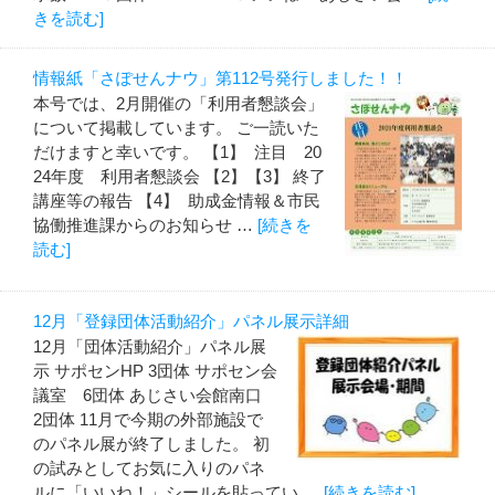
きを読む]
情報紙「さぽせんナウ」第112号発行しました！！
本号では、2月開催の「利用者懇談会」
について掲載しています。 ご一読いた
だけますと幸いです。 【1】 注目 20
24年度 利用者懇談会 【2】【3】 終了
講座等の報告 【4】 助成金情報＆市民
協働推進課からのお知らせ …
[続きを
読む]
12月「登録団体活動紹介」パネル展示詳細
12月「団体活動紹介」パネル展
示 サポセンHP 3団体 サポセン会
議室 6団体 あじさい会館南口
2団体 11月で今期の外部施設で
のパネル展が終了しました。 初
の試みとしてお気に入りのパネ
ルに「いいね！」シールを貼ってい …
[続きを読む]