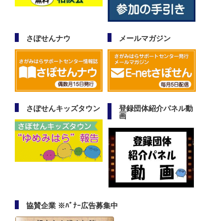
さぽせんナウ
メールマガジン
さぽせんキッズタウン
登録団体紹介パネル動
画
協賛企業 ※ﾊﾞﾅｰ広告募集中