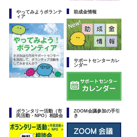
やってみようボランテ
助成金情報
ィア
サポートセンターカレ
ンダー
ボランタリー活動（市
ZOOM会議参加の手引
民活動・NPO）相談会
き