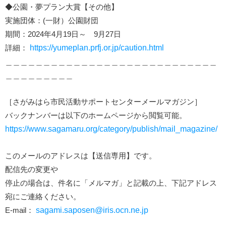
◆公園・夢プラン大賞【その他】
実施団体：(一財）公園財団
期間：2024年4月19日～ 9月27日
詳細：
https://yumeplan.prfj.or.jp/caution.html
＿＿＿＿＿＿＿＿＿＿＿＿＿＿＿＿＿＿＿＿＿＿＿＿＿＿＿＿
＿＿＿＿＿＿＿＿＿
［さがみはら市民活動サポートセンターメールマガジン］
バックナンバーは以下のホームページから閲覧可能。
https://www.sagamaru.org/category/publish/mail_magazine/
このメールのアドレスは【送信専用】です。
配信先の変更や
停止の場合は、件名に「メルマガ」と記載の上、下記アドレス
宛にご連絡ください。
E-mail：
sagami.saposen@iris.ocn.ne.jp