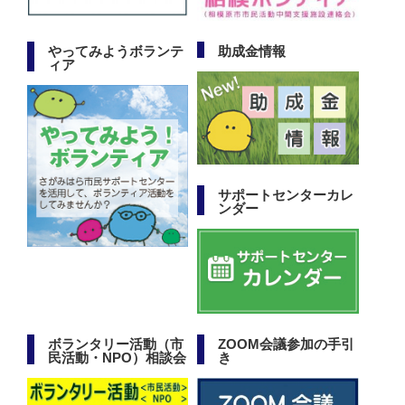
やってみようボランテ
助成金情報
ィア
サポートセンターカレ
ンダー
ボランタリー活動（市
ZOOM会議参加の手引
民活動・NPO）相談会
き