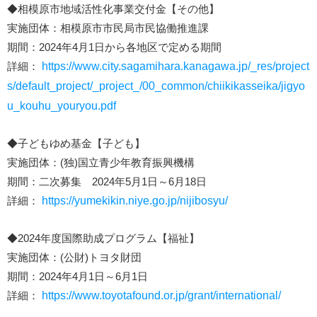
◆相模原市地域活性化事業交付金【その他】
実施団体：相模原市市民局市民協働推進課
期間：2024年4月1日から各地区で定める期間
詳細：
https://www.city.sagamihara.kanagawa.jp/_res/project
s/default_project/_project_/00_common/chiikikasseika/jigyo
u_kouhu_youryou.pdf
◆子どもゆめ基金【子ども】
実施団体：(独)国立青少年教育振興機構
期間：二次募集 2024年5月1日～6月18日
詳細：
https://yumekikin.niye.go.jp/nijibosyu/
◆2024年度国際助成プログラム【福祉】
実施団体：(公財)トヨタ財団
期間：2024年4月1日～6月1日
詳細：
https://www.toyotafound.or.jp/grant/international/