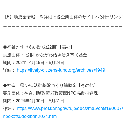
＿＿＿＿＿＿＿＿＿
【5】助成金情報 ※詳細は各企業団体のサイトへ(外部リンク)
＿＿＿＿＿＿＿＿＿＿＿＿＿＿＿＿＿＿＿＿＿＿＿＿＿＿＿＿
＿＿＿＿＿＿＿＿＿＿＿
◆福祉たすけあい助成(22期)【福祉】
実施団体：(公財)かながわ活き活き市民基金
期間：2024年4月15日～5月24日
詳細：
https://lively-citizens-fund.org/archives/4949
◆神奈川県NPO活動基盤づくり補助金【その他】
実施団体：神奈川県政策局政策部NPO協働推進課
期間：2024年4月30日～5月31日
詳細：
https://www.pref.kanagawa.jp/docs/md5/cnt/f190607/
npokatsudokiban2024.html