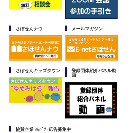
さぽせんナウ
メールマガジン
さぽせんキッズタウン
登録団体紹介パネル動
画
協賛企業 ※ﾊﾞﾅｰ広告募集中