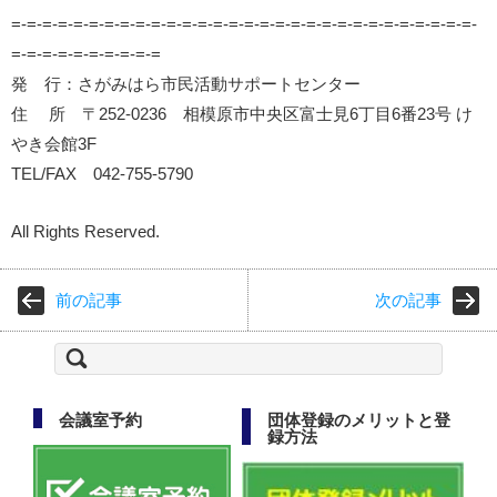
=-=-=-=-=-=-=-=-=-=-=-=-=-=-=-=-=-=-=-=-=-=-=-=-=-=-=-=-=-=-
=-=-=-=-=-=-=-=-=-=
発 行：さがみはら市民活動サポートセンター
住 所 〒252-0236 相模原市中央区富士見6丁目6番23号 け
やき会館3F
TEL/FAX 042-755-5790
All Rights Reserved.
前の記事
次の記事
検
索:
会議室予約
団体登録のメリットと登
録方法