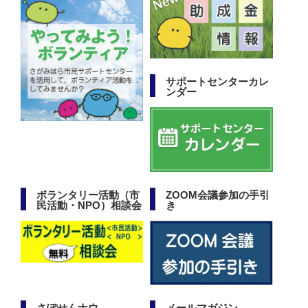
サポートセンターカレ
ンダー
ボランタリー活動（市
ZOOM会議参加の手引
民活動・NPO）相談会
き
さぽせんナウ
メールマガジン