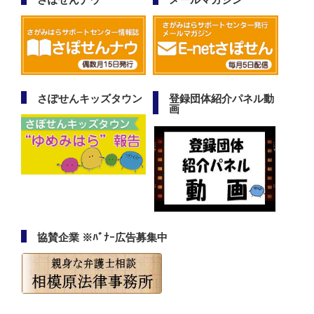
さぽせんキッズタウン
登録団体紹介パネル動
画
協賛企業 ※ﾊﾞﾅｰ広告募集中