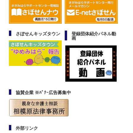
さぽせんキッズタウン
登録団体紹介パネル動
画
協賛企業 ※ﾊﾞﾅｰ広告募集中
外部リンク