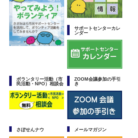
サポートセンターカレ
ンダー
ボランタリー活動（市
ZOOM会議参加の手引
民活動・NPO）相談会
き
さぽせんナウ
メールマガジン