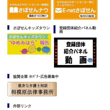
さぽせんキッズタウン
登録団体紹介パネル動
画
協賛企業 ※ﾊﾞﾅｰ広告募集中
外部リンク