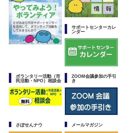
サポートセンターカレ
ンダー
ボランタリー活動（市
ZOOM会議参加の手引
民活動・NPO）相談会
き
さぽせんナウ
メールマガジン