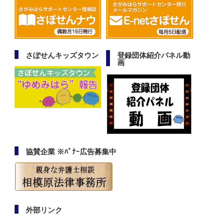
さぽせんキッズタウン
登録団体紹介パネル動
画
協賛企業 ※ﾊﾞﾅｰ広告募集中
外部リンク