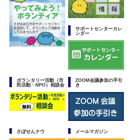
サポートセンターカレ
ンダー
ボランタリー活動（市
ZOOM会議参加の手引
民活動・NPO）相談会
き
さぽせんナウ
メールマガジン