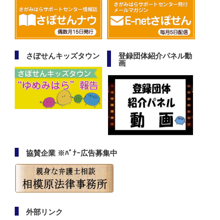
さぽせんキッズタウン
登録団体紹介パネル動
画
協賛企業 ※ﾊﾞﾅｰ広告募集中
外部リンク