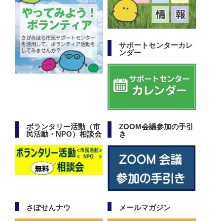
サポートセンターカレ
ンダー
ボランタリー活動（市
ZOOM会議参加の手引
民活動・NPO）相談会
き
さぽせんナウ
メールマガジン