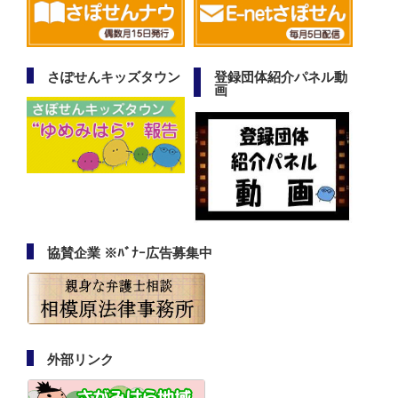
さぽせんキッズタウン
登録団体紹介パネル動
画
協賛企業 ※ﾊﾞﾅｰ広告募集中
外部リンク