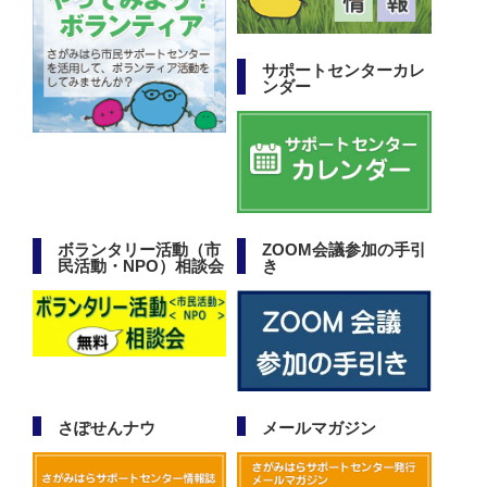
サポートセンターカレ
ンダー
ボランタリー活動（市
ZOOM会議参加の手引
民活動・NPO）相談会
き
さぽせんナウ
メールマガジン