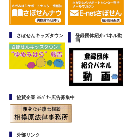
さぽせんキッズタウン
登録団体紹介パネル動
画
協賛企業 ※ﾊﾞﾅｰ広告募集中
外部リンク