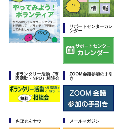
サポートセンターカレ
ンダー
ボランタリー活動（市
ZOOM会議参加の手引
民活動・NPO）相談会
き
さぽせんナウ
メールマガジン