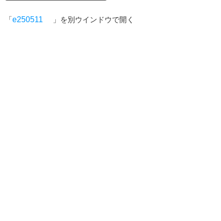
「
e250511
」を別ウインドウで開く