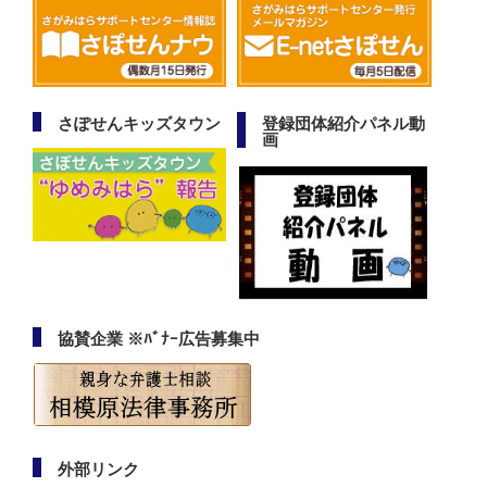
さぽせんキッズタウン
登録団体紹介パネル動
画
協賛企業 ※ﾊﾞﾅｰ広告募集中
外部リンク