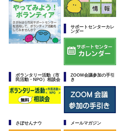
サポートセンターカレ
ンダー
ボランタリー活動（市
ZOOM会議参加の手引
民活動・NPO）相談会
き
さぽせんナウ
メールマガジン