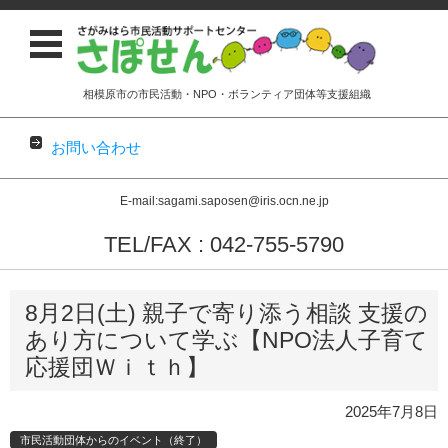
相模原市の市民活動・NPO・ボランティア団体等支援組織
お問い合わせ
E-mail:sagami.saposen@iris.ocn.ne.jp
TEL/FAX : 042-755-5790
コンテンツに移動
8月2日(土) 親子で寄り添う相談 支援の
あり方について学ぶ【NPO法人子育て
応援団Ｗｉｔｈ】
2025年7月8日
市民活動団体からのイベント（終了）