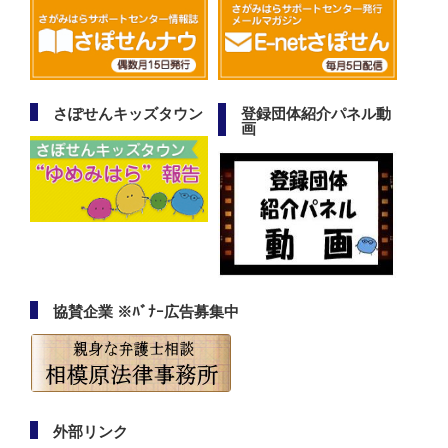
さぽせんキッズタウン
登録団体紹介パネル動
画
協賛企業 ※ﾊﾞﾅｰ広告募集中
外部リンク