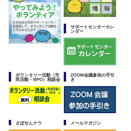
サポートセンターカレ
ンダー
ボランタリー活動（市
ZOOM会議参加の手引
民活動・NPO）相談会
き
さぽせんナウ
メールマガジン