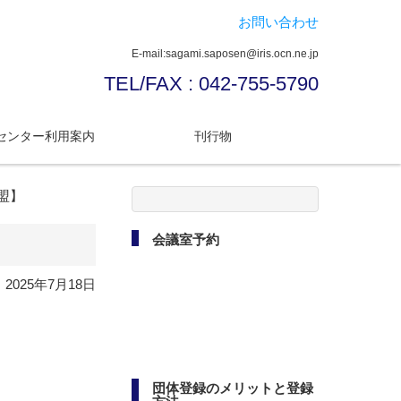
お問い合わせ
E-mail:sagami.saposen@iris.ocn.ne.jp
TEL/FAX : 042-755-5790
センター利用案内
刊行物
検
連盟】
索:
会議室予約
2025年7月18日
団体登録のメリットと登録