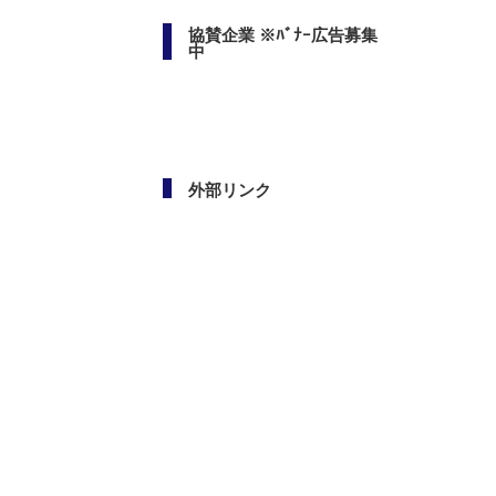
協賛企業 ※ﾊﾞﾅｰ広告募集
中
外部リンク