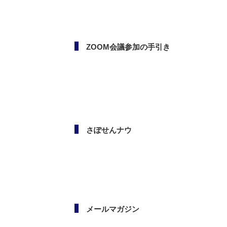
ボランタリー活動（市民活
動・NPO）相談会
ZOOM会議参加の手引き
さぽせんナウ