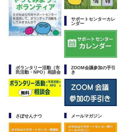
サポートセンターカレ
ンダー
ボランタリー活動（市
ZOOM会議参加の手引
民活動・NPO）相談会
き
さぽせんナウ
メールマガジン