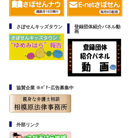
さぽせんキッズタウン
登録団体紹介パネル動
画
協賛企業 ※ﾊﾞﾅｰ広告募集中
外部リンク