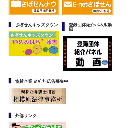
さぽせんキッズタウン
登録団体紹介パネル動
画
協賛企業 ※ﾊﾞﾅｰ広告募集中
外部リンク