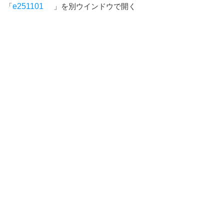
「
e251101
」を別ウインドウで開く