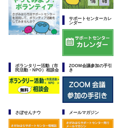
サポートセンターカレ
ンダー
ボランタリー活動（市
ZOOM会議参加の手引
民活動・NPO）相談会
き
さぽせんナウ
メールマガジン