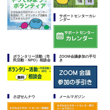
サポートセンターカレ
ンダー
ボランタリー活動（市
ZOOM会議参加の手引
民活動・NPO）相談会
き
さぽせんナウ
メールマガジン