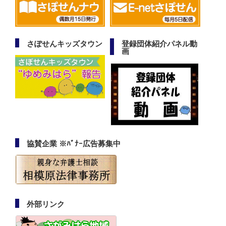
さぽせんキッズタウン
登録団体紹介パネル動
画
協賛企業 ※ﾊﾞﾅｰ広告募集中
外部リンク