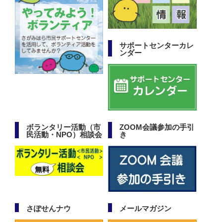
サポートセンターカレ
ンダー
ボランタリー活動（市
ZOOM会議参加の手引
民活動・NPO）相談会
き
さぽせんナウ
メールマガジン