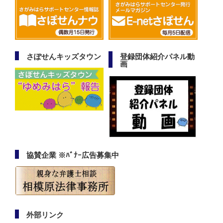
さぽせんキッズタウン
登録団体紹介パネル動
画
協賛企業 ※ﾊﾞﾅｰ広告募集中
外部リンク