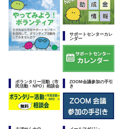
サポートセンターカレ
ンダー
ボランタリー活動（市
ZOOM会議参加の手引
民活動・NPO）相談会
き
さぽせんナウ
メールマガジン