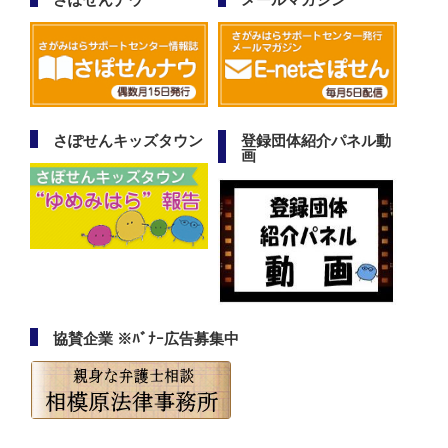
さぽせんキッズタウン
登録団体紹介パネル動
画
協賛企業 ※ﾊﾞﾅｰ広告募集中