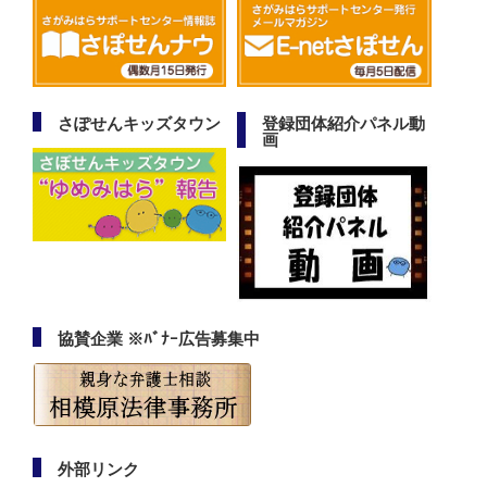
さぽせんキッズタウン
登録団体紹介パネル動
画
協賛企業 ※ﾊﾞﾅｰ広告募集中
外部リンク