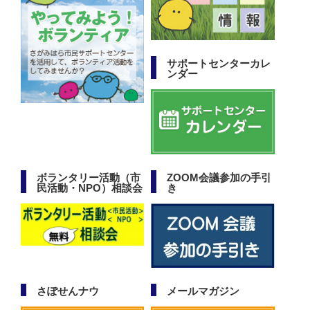
サポートセンターカレ
ンダー
ボランタリー活動（市
ZOOM会議参加の手引
民活動・NPO）相談会
き
さぽせんナウ
メールマガジン