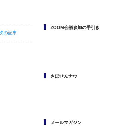
ボランタリー活動（市民活
動・NPO）相談会
次の記事
ZOOM会議参加の手引き
さぽせんナウ