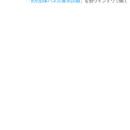
「
8月団体パネル展示詳細
」を別ウインドウで開く