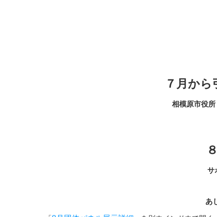
７月から
相模原市役所 
サ
あ