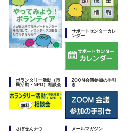
サポートセンターカレ
ンダー
ボランタリー活動（市
ZOOM会議参加の手引
民活動・NPO）相談会
き
さぽせんナウ
メールマガジン