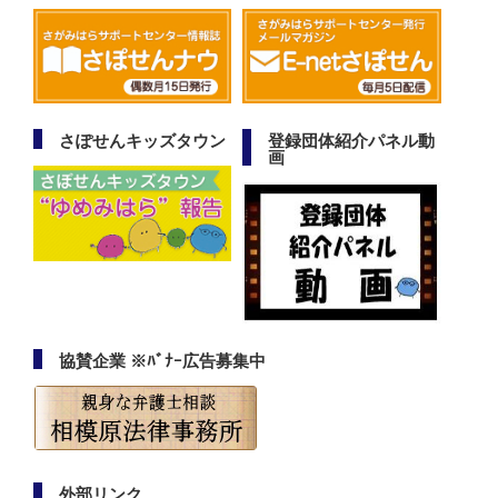
さぽせんキッズタウン
登録団体紹介パネル動
画
協賛企業 ※ﾊﾞﾅｰ広告募集中
外部リンク