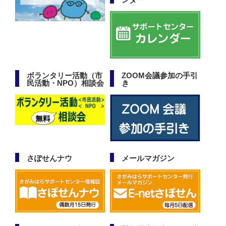
ボランタリー活動（市
ZOOM会議参加の手引
民活動・NPO）相談会
き
さぽせんナウ
メールマガジン