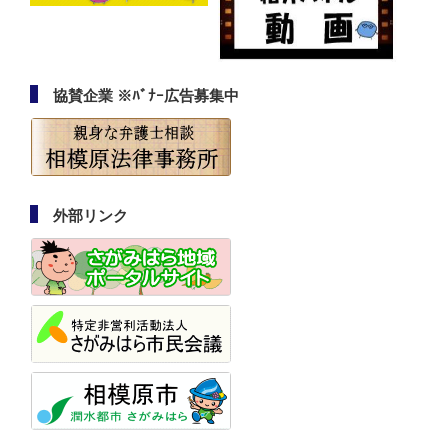
協賛企業 ※ﾊﾞﾅｰ広告募集中
外部リンク