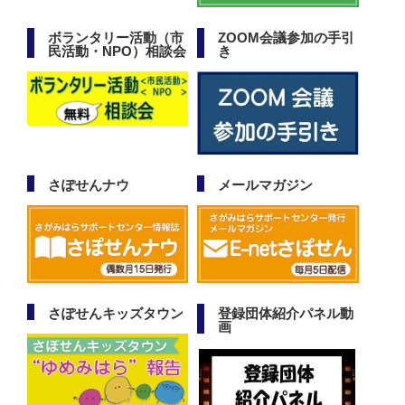
ボランタリー活動（市
ZOOM会議参加の手引
民活動・NPO）相談会
き
さぽせんナウ
メールマガジン
さぽせんキッズタウン
登録団体紹介パネル動
画