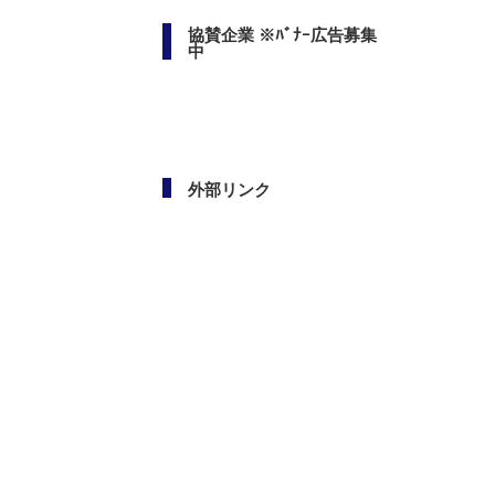
協賛企業 ※ﾊﾞﾅｰ広告募集
中
外部リンク