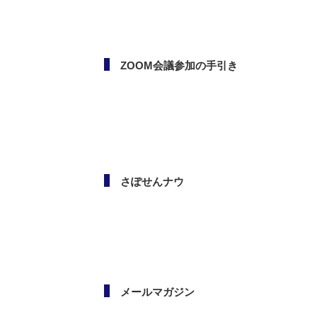
ボランタリー活動（市民活
動・NPO）相談会
ZOOM会議参加の手引き
さぽせんナウ