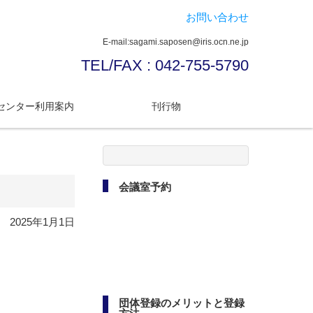
お問い合わせ
E-mail:sagami.saposen@iris.ocn.ne.jp
TEL/FAX : 042-755-5790
センター利用案内
刊行物
検
索:
会議室予約
2025年1月1日
団体登録のメリットと登録