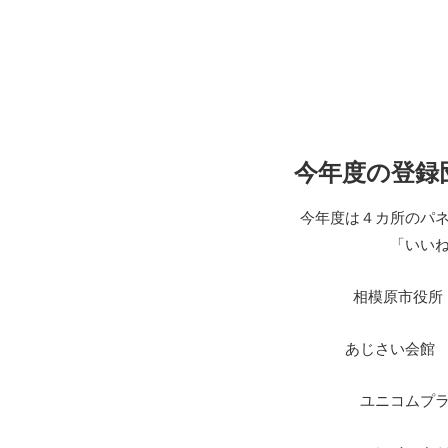
今年度の登録
今年度は４カ所のパ
「いい
相模原市役
あじさい会
ユニコムプ