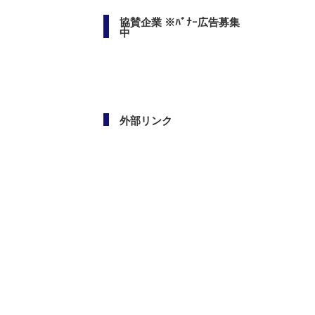
協賛企業 ※ﾊﾞﾅｰ広告募集
中
外部リンク