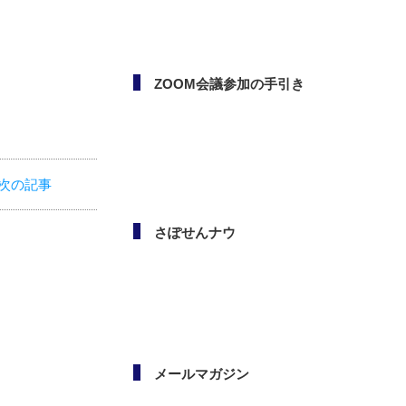
ボランタリー活動（市民活
動・NPO）相談会
次の記事
ZOOM会議参加の手引き
さぽせんナウ