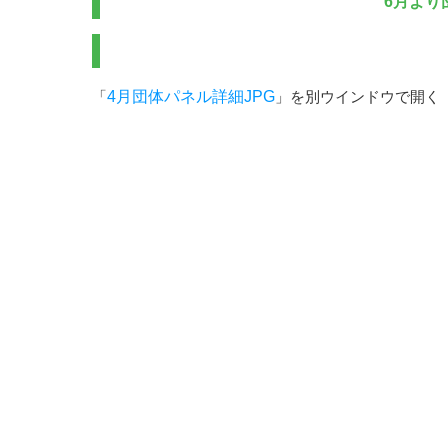
6月より
「
4月団体パネル詳細JPG
」を別ウインドウで開く