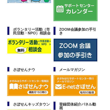
ボランタリー活動（市
ZOOM会議参加の手引
民活動・NPO）相談会
き
さぽせんナウ
メールマガジン
さぽせんキッズタウン
登録団体紹介パネル動
画