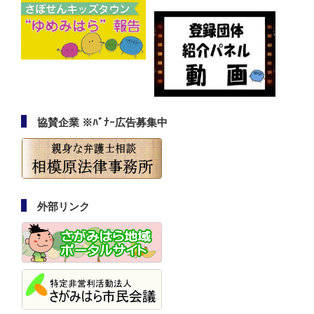
協賛企業 ※ﾊﾞﾅｰ広告募集中
外部リンク