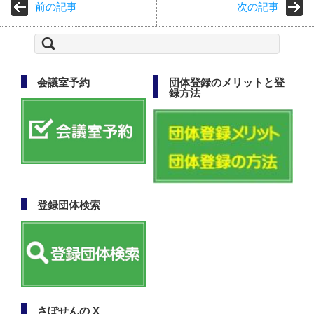
前の記事
次の記事
検
索:
会議室予約
団体登録のメリットと登
録方法
登録団体検索
さぽせんの X