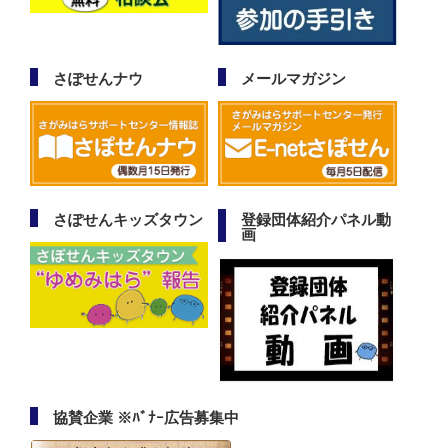
さぽせんナウ
メールマガジン
さぽせんキッズタウン
登録団体紹介パネル動
画
協賛企業 ※ﾊﾞﾅｰ広告募集中