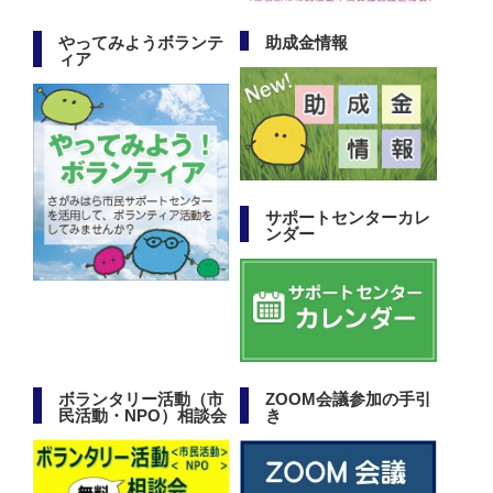
やってみようボランテ
助成金情報
ィア
サポートセンターカレ
ンダー
ボランタリー活動（市
ZOOM会議参加の手引
民活動・NPO）相談会
き