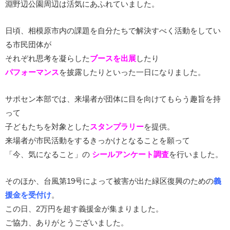
淵野辺公園周辺は活気にあふれていました。
日頃、相模原市内の課題を自分たちで解決すべく活動をしてい
る市民団体が
それぞれ思考を凝らした
ブースを出展
したり
パフォーマンス
を披露したりといった一日になりました。
サポセン本部では、来場者が団体に目を向けてもらう趣旨を持
って
子どもたちを対象とした
スタンプラリー
を提供。
来場者が市民活動をするきっかけとなることを願って
「今、気になること」の
シールアンケート調査
を行いました。
そのほか、台風第19号によって被害が出た緑区復興のための
義
援金を受付け
。
この日、2万円を超す義援金が集まりました。
ご協力、ありがとうございました。