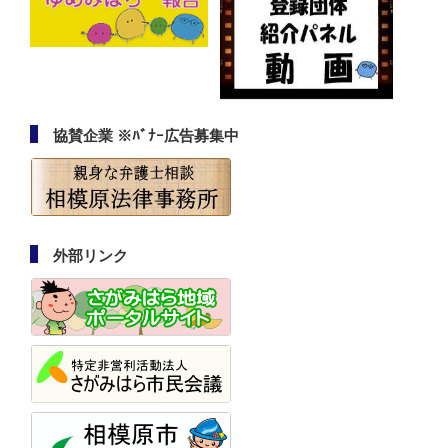
協賛企業 ※ﾊﾞﾅｰ広告募集中
外部リンク