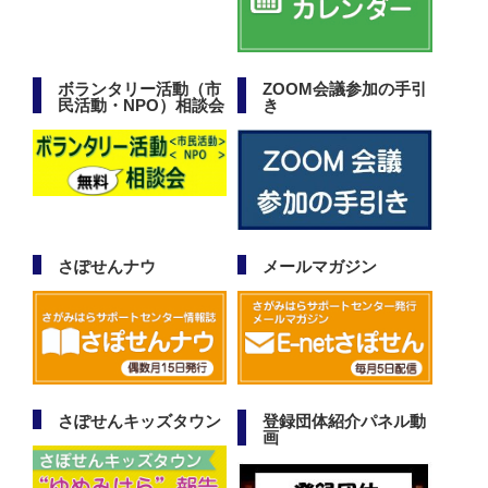
ボランタリー活動（市
ZOOM会議参加の手引
民活動・NPO）相談会
き
さぽせんナウ
メールマガジン
さぽせんキッズタウン
登録団体紹介パネル動
画