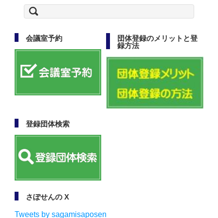
検
索:
会議室予約
団体登録のメリットと登
録方法
登録団体検索
さぽせんの X
Tweets by sagamisaposen