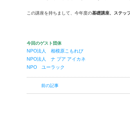
NPO基礎講座終了！
NPOはじめの一歩講座の参加者を対象とした
NPOステップアップ講座を1月24日（金）
ユニコムプラザさがみはらにおいて開催しました。
第1部は、認定NPO法人藤沢市民活動推進機構の理
第2部では、ゲスト団体（下記にリンクがあります）
参加者は市民活動団体に所属していましたが