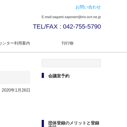
お問い合わせ
E-mail:sagami.saposen@iris.ocn.ne.jp
TEL/FAX : 042-755-5790
センター利用案内
刊行物
検
索:
会議室予約
2020年1月26日
団体登録のメリットと登録