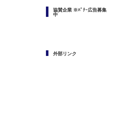
協賛企業 ※ﾊﾞﾅｰ広告募集
中
外部リンク