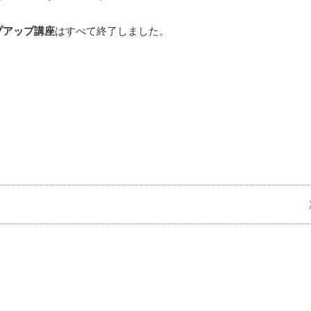
事長、手塚明美氏を迎え、団体の組織と運営について講話。
によるNPOの法人化についての具体的な話を聞きました。