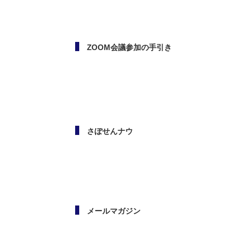
次の記事
ボランタリー活動（市民活
動・NPO）相談会
ZOOM会議参加の手引き
さぽせんナウ