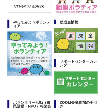
やってみようボランテ
助成金情報
ィア
サポートセンターカレ
ンダー
ボランタリー活動（市
ZOOM会議参加の手引
民活動・NPO）相談会
き