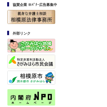
協賛企業 ※ﾊﾞﾅｰ広告募集中
外部リンク