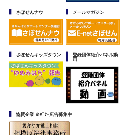
さぽせんナウ
メールマガジン
さぽせんキッズタウン
登録団体紹介パネル動
画
協賛企業 ※ﾊﾞﾅｰ広告募集中