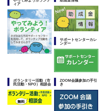
やってみようボランテ
助成金情報
ィア
サポートセンターカレ
ンダー
ボランタリー活動（市
ZOOM会議参加の手引
民活動・NPO）相談会
き