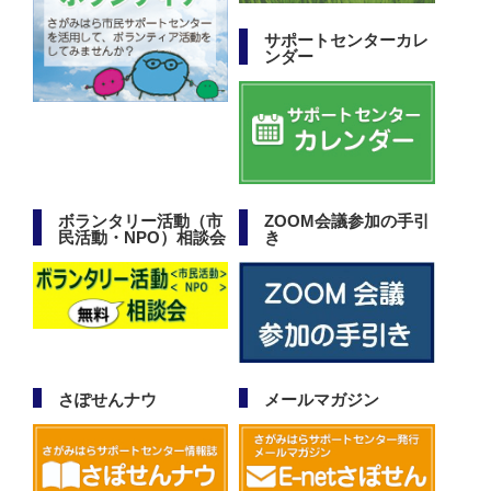
サポートセンターカレ
ンダー
ボランタリー活動（市
ZOOM会議参加の手引
民活動・NPO）相談会
き
さぽせんナウ
メールマガジン