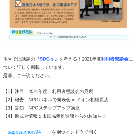
本号では話題の
『SDGｓ』
を考える！2021年度
利用者懇談会
に
ついて詳しく掲載しています。
是非、ご一読ください。
【1】注目 2021年度 利用者懇談会の見所
【2】報告 NPOパネルで発表会 in イオン相模原店
【3】告知 NPOステップアップ講座
【4】助成金情報＆市民協働推進課からのお知らせ
「
saposannow94
」を別ウインドウで開く