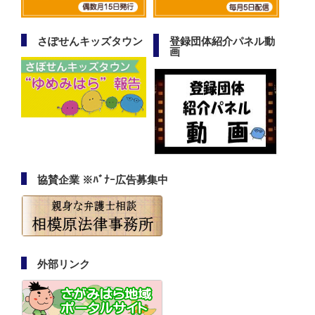
さぽせんキッズタウン
登録団体紹介パネル動
画
協賛企業 ※ﾊﾞﾅｰ広告募集中
外部リンク