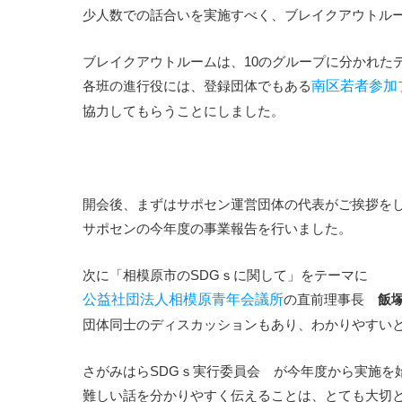
少人数での話合いを実施すべく、ブレイクアウトル
ブレイクアウトルームは、10のグループに分かれた
各班の進行役には、登録団体でもある
南区若者参加
協力してもらうことにしました。
開会後、まずはサポセン運営団体の代表がご挨拶を
サポセンの今年度の事業報告を行いました。
次に「相模原市のSDGｓに関して」をテーマに
公益社団法人相模原青年会議所
の直前理事長
団体同士のディスカッションもあり、わかりやすい
さがみはらSDGｓ実行委員会 が今年度から実施を
難しい話を分かりやすく伝えることは、とても大切