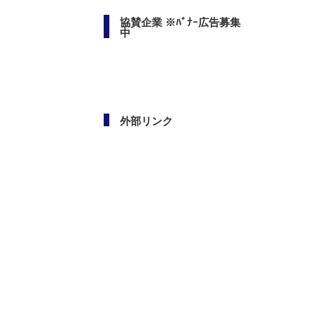
協賛企業 ※ﾊﾞﾅｰ広告募集
中
外部リンク