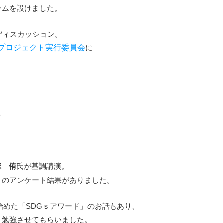
ームを設けました。
ディスカッション。
プロジェクト実行委員会
に
し
飯塚 侑
氏が基調講演。
とのアンケート結果がありました。
始めた「SDGｓアワード」のお話もあり、
と勉強させてもらいました。