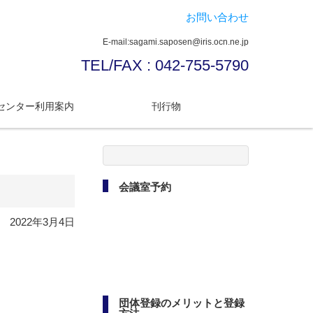
お問い合わせ
E-mail:sagami.saposen@iris.ocn.ne.jp
TEL/FAX : 042-755-5790
センター利用案内
刊行物
検
索:
会議室予約
2022年3月4日
団体登録のメリットと登録