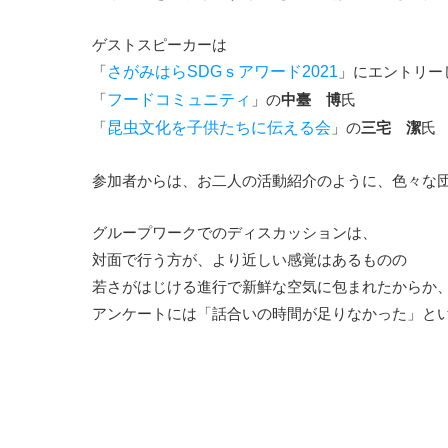
ゲストスピーカーは
「
さがみはらSDGｓアワード2021
」にエントリ
「
フードコミュニティ
」の
中臺 博
氏
「
昆虫文化を子供たちに伝える会
」の
三宅 潔
氏
参加者からは、お二人の活動紹介のように、色々な
グループワークでのディスカッションは、
対面で行う方が、より近しい感覚はあるものの
若さがはじける進行で新鮮な空気に包まれたからか
アンケートには「話合いの時間が足りなかった」と