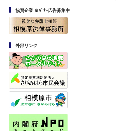
協賛企業 ※ﾊﾞﾅｰ広告募集中
外部リンク