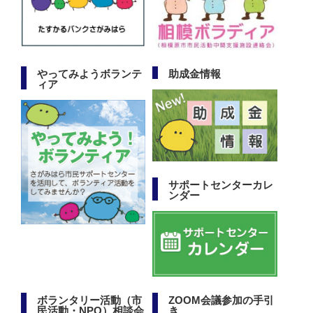
やってみようボランテ
助成金情報
ィア
サポートセンターカレ
ンダー
ボランタリー活動（市
ZOOM会議参加の手引
民活動・NPO）相談会
き