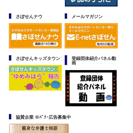
さぽせんナウ
メールマガジン
さぽせんキッズタウン
登録団体紹介パネル動
画
協賛企業 ※ﾊﾞﾅｰ広告募集中