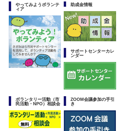
やってみようボランテ
助成金情報
ィア
サポートセンターカレ
ンダー
ボランタリー活動（市
ZOOM会議参加の手引
民活動・NPO）相談会
き