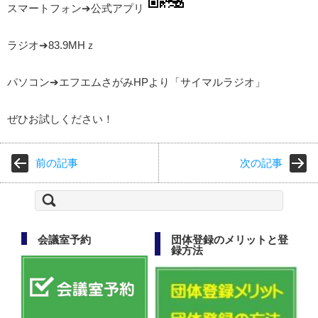
スマートフォン➔公式アプリ
ラジオ➔83.9MHｚ
パソコン➔エフエムさがみHPより「サイマルラジオ」
ぜひお試しください！
前の記事
次の記事
検
索:
会議室予約
団体登録のメリットと登
録方法