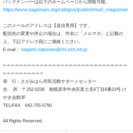
バックナンバーは以下のホームページから閲覧可能。
https://www.sagamaru.org/category/publish/mail_magazine/
このメールのアドレスは【送信専用】です。
配信先の変更や停止の場合は、件名に「メルマガ」と記載の
上、下記アドレス宛にご連絡ください。
E-mail：
sagami.saposen@iris.ocn.ne.jp
=-=-=-=-=-=-=-=-=-=-=-=-=-=-=-=-=-=-=-=-=-=-=-=-=-=-=-=-=-=-
=-=-=-=-=-=-=-=-=-=
発 行：さがみはら市民活動サポートセンター
住 所 〒252-0236 相模原市中央区富士見6丁目6番23号 け
やき会館3F
TEL/FAX 042-755-5790
All Rights Reserved.