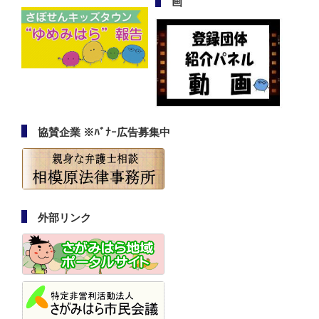
画
協賛企業 ※ﾊﾞﾅｰ広告募集中
外部リンク