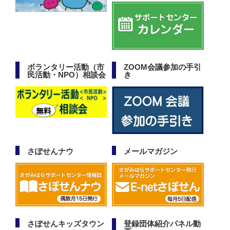
ボランタリー活動（市
ZOOM会議参加の手引
民活動・NPO）相談会
き
さぽせんナウ
メールマガジン
さぽせんキッズタウン
登録団体紹介パネル動