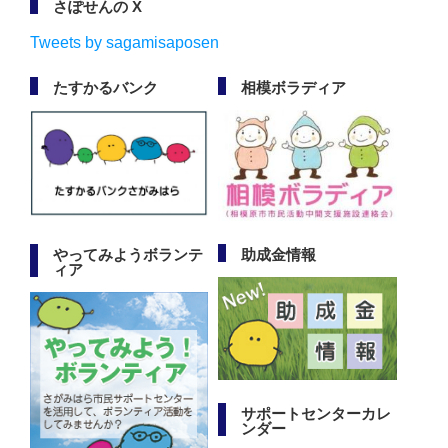
さぽせんの X
Tweets by sagamisaposen
たすかるバンク
相模ボラディア
やってみようボランテ
助成金情報
ィア
サポートセンターカレ
ンダー