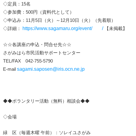
◇定員：15名
◇参加費：500円（資料代として）
◇申込み：11月5日（火）～12月10日（火）（先着順）
◇詳細：
https://www.sagamaru.org/event/ /
【未掲載】
☆☆各講座の申込・問合せ先☆☆
さがみはら市民活動サポートセンター
TEL/FAX 042-755-5790
E-mail
sagami.saposen@iris.ocn.ne.jp
◆◆ボランタリー活動（無料）相談会◆◆
◇会場
緑 区（毎週木曜 午前）：ソレイユさがみ