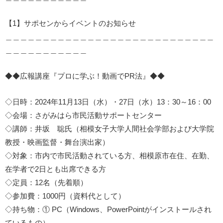
【1】サポセンからイベントのお知らせ
＿＿＿＿＿＿＿＿＿＿＿＿＿＿＿＿＿＿＿＿＿＿＿＿＿＿＿＿
＿＿＿＿＿＿＿＿＿＿＿
◆◆広報講座『プロに学ぶ！動画でPR法』◆◆
◇日時：2024年11月13日（水）・27日（水）13：30～16：00
◇会場：さがみはら市民活動サポートセンター
◇講師：井坂 聡氏（相模女子大学人間社会学部および大学院
教授・映画監督・舞台演出家）
◇対象：市内で市民活動されている方、相模原市在住、在勤、
在学者で2日とも出席できる方
◇定員：12名（先着順）
◇参加費：1000円（資料代として）
◇持ち物：① PC（Windows、PowerPointがインストールされ
ているもの）、