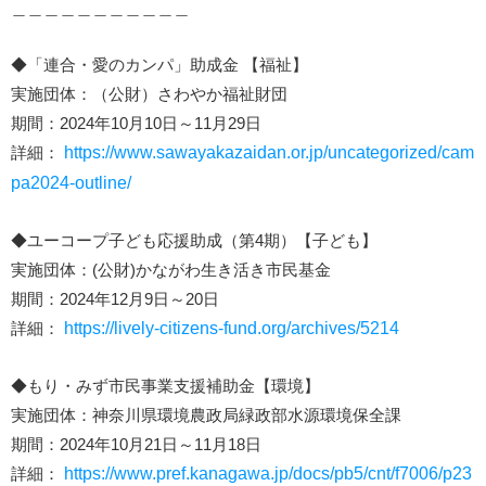
＿＿＿＿＿＿＿＿＿＿＿
◆「連合・愛のカンパ」助成金 【福祉】
実施団体：（公財）さわやか福祉財団
期間：2024年10月10日～11月29日
詳細：
https://www.sawayakazaidan.or.jp/uncategorized/cam
pa2024-outline/
◆ユーコープ子ども応援助成（第4期）【子ども】
実施団体：(公財)かながわ生き活き市民基金
期間：2024年12月9日～20日
詳細：
https://lively-citizens-fund.org/archives/5214
◆もり・みず市民事業支援補助金【環境】
実施団体：神奈川県環境農政局緑政部水源環境保全課
期間：2024年10月21日～11月18日
詳細：
https://www.pref.kanagawa.jp/docs/pb5/cnt/f7006/p23