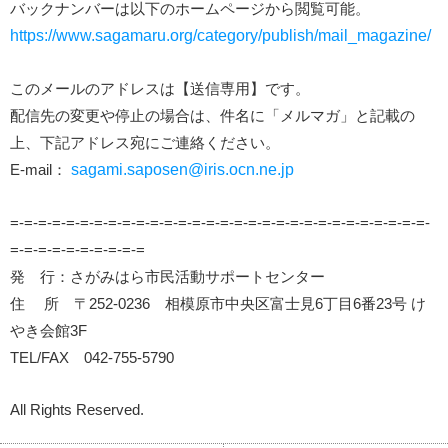
バックナンバーは以下のホームページから閲覧可能。
https://www.sagamaru.org/category/publish/mail_magazine/
このメールのアドレスは【送信専用】です。
配信先の変更や停止の場合は、件名に「メルマガ」と記載の
上、下記アドレス宛にご連絡ください。
E-mail：
sagami.saposen@iris.ocn.ne.jp
=-=-=-=-=-=-=-=-=-=-=-=-=-=-=-=-=-=-=-=-=-=-=-=-=-=-=-=-=-=-
=-=-=-=-=-=-=-=-=-=
発 行：さがみはら市民活動サポートセンター
住 所 〒252-0236 相模原市中央区富士見6丁目6番23号 け
やき会館3F
TEL/FAX 042-755-5790
All Rights Reserved.