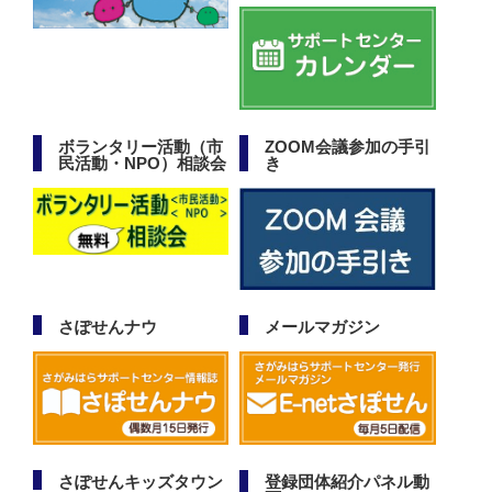
ボランタリー活動（市
ZOOM会議参加の手引
民活動・NPO）相談会
き
さぽせんナウ
メールマガジン
さぽせんキッズタウン
登録団体紹介パネル動