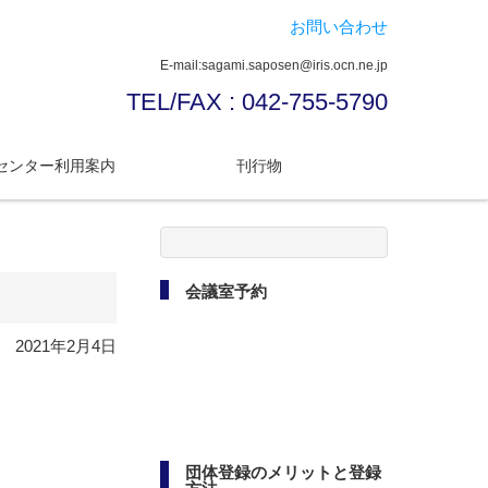
お問い合わせ
E-mail:sagami.saposen@iris.ocn.ne.jp
TEL/FAX : 042-755-5790
センター利用案内
刊行物
検
索:
会議室予約
2021年2月4日
団体登録のメリットと登録