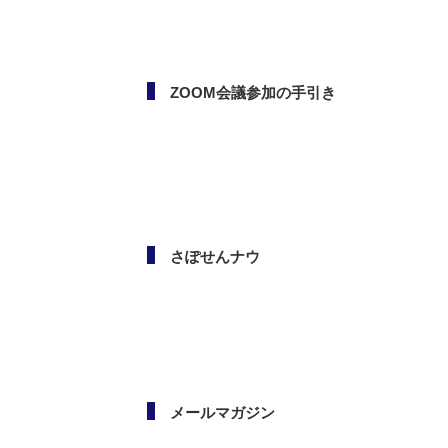
ボランタリー活動（市民活
動・NPO）相談会
ZOOM会議参加の手引き
さぽせんナウ