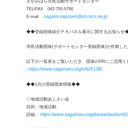
さがみはら市民活動サポートセンター
TEL/FAX 042-755-5790
E-mail
sagami.saposen@iris.ocn.ne.jp
◆◆登録団体紹介ＰＲパネル展示に関するお知らせ
市民活動団体(サポートセンター登録団体)が作製し
以下の一覧表をご覧いただき、団体のPRにご活用く
:
https://www.sagamaru.org/info/5138/
◆◆1月の登録団体情報◆◆
◇地域活動あじさい会
目的：地域活動
詳細：
https://www.sagamaru.org/dantai/dantai/s0