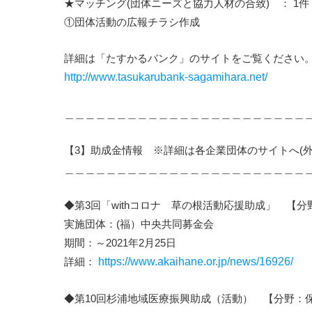
★マッチング(団体ニーズと協力人材の合致) ： 1件
①団体活動の広報チラシ作成
詳細は「たすかるバンク」のサイトをご覧ください
http://www.tasukarubank-sagamihara.net/
＿＿＿＿＿＿＿＿＿＿＿＿＿＿＿＿＿＿＿＿＿＿＿
【3】助成金情報 ※詳細は各企業団体のサイトへ(外
＿＿＿＿＿＿＿＿＿＿＿＿＿＿＿＿＿＿＿＿＿＿＿
◆第3回「withコロナ 草の根活動応援助成」 【分
実施団体：(福）中央共同募金会
期間：～2021年2月25日
詳細：
https://www.akaihane.or.jp/news/16926/
◆第10回杉浦地域医療振興助成（活動） 【分野：