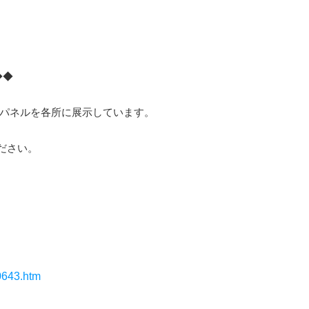
◆◆
たパネルを各所に展示しています。
ださい。
0643.htm