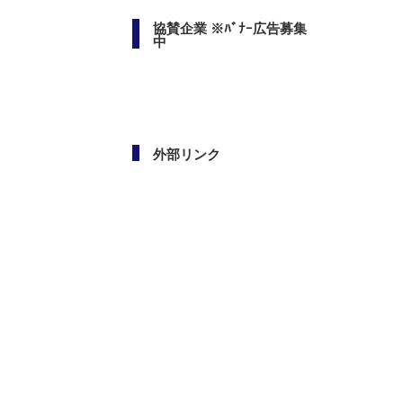
協賛企業 ※ﾊﾞﾅｰ広告募集
中
外部リンク