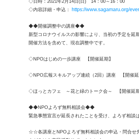
◇日時：2021年2月14日(日) 14：00～16：00
◇内容詳細・申込：
https://www.sagamaru.org/eve
◆◆開催調整中の講座◆◆
新型コロナウイルスの影響により、当初の予定を延
開催方法を含めて、現在調整中です。
◇NPOはじめの一歩講座 【開催延期】
◇NPO広報スキルアップ連続（2回）講座 【開催
◇ほっとカフェ ～花と緑のトーク会～ 【開催延
◆◆NPOよろず無料相談会◆◆
緊急事態宣言が延長されたことを受け、よろず相談は
☆☆各講座とNPOよろず無料相談会の申込・問合せ