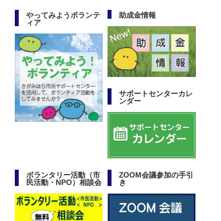
やってみようボランテ
助成金情報
ィア
サポートセンターカレ
ンダー
ボランタリー活動（市
ZOOM会議参加の手引
民活動・NPO）相談会
き