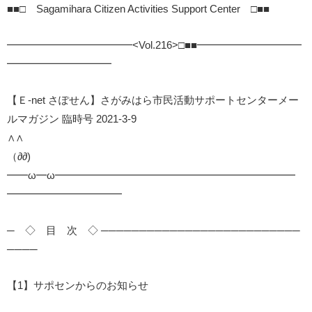
■■□ Sagamihara Citizen Activities Support Center □■■
━━━━━━━━━━━━<Vol.216>□■■━━━━━━━━━━
━━━━━━━━━━
【Ｅ-net さぽせん】さがみはら市民活動サポートセンターメー
ルマガジン 臨時号 2021-3-9
∧∧
（∂∂)
━━ω━ω━━━━━━━━━━━━━━━━━━━━━━━
━━━━━━━━━━━
─ ◇ 目 次 ◇ ──────────────────────────
────
【1】サポセンからのお知らせ