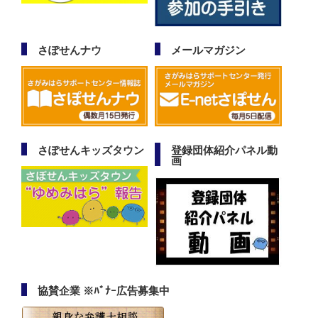
さぽせんナウ
メールマガジン
さぽせんキッズタウン
登録団体紹介パネル動
画
協賛企業 ※ﾊﾞﾅｰ広告募集中