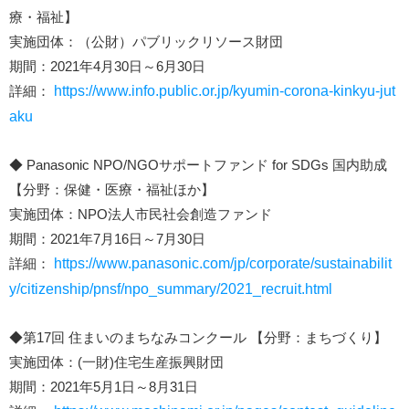
療・福祉】
実施団体：（公財）パブリックリソース財団
期間：2021年4月30日～6月30日
詳細：
https://www.info.public.or.jp/kyumin-corona-kinkyu-jut
aku
◆ Panasonic NPO/NGOサポートファンド for SDGs 国内助成
【分野：保健・医療・福祉ほか】
実施団体：NPO法人市民社会創造ファンド
期間：2021年7月16日～7月30日
詳細：
https://www.panasonic.com/jp/corporate/sustainabilit
y/citizenship/pnsf/npo_summary/2021_recruit.html
◆第17回 住まいのまちなみコンクール 【分野：まちづくり】
実施団体：(一財)住宅生産振興財団
期間：2021年5月1日～8月31日