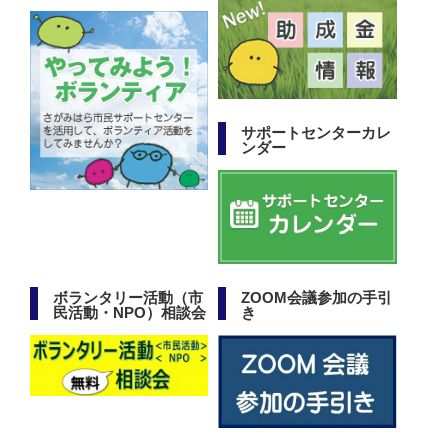
サポートセンターカレ
ンダー
ボランタリー活動（市
ZOOM会議参加の手引
民活動・NPO）相談会
き