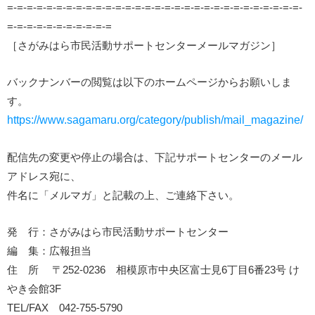
=-=-=-=-=-=-=-=-=-=-=-=-=-=-=-=-=-=-=-=-=-=-=-=-=-=-=-=-=-=-
=-=-=-=-=-=-=-=-=-=-=
［さがみはら市民活動サポートセンターメールマガジン］
バックナンバーの閲覧は以下のホームページからお願いしま
す。
https://www.sagamaru.org/category/publish/mail_magazine/
配信先の変更や停止の場合は、下記サポートセンターのメール
アドレス宛に、
件名に「メルマガ」と記載の上、ご連絡下さい。
発 行：さがみはら市民活動サポートセンター
編 集：広報担当
住 所 〒252-0236 相模原市中央区富士見6丁目6番23号 け
やき会館3F
TEL/FAX 042-755-5790