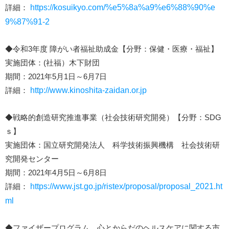
詳細：
https://kosuikyo.com/%e5%8a%a9%e6%88%90%e
9%87%91-2
◆令和3年度 障がい者福祉助成金【分野：保健・医療・福祉】
実施団体：(社福）木下財団
期間：2021年5月1日～6月7日
詳細：
http://www.kinoshita-zaidan.or.jp
◆戦略的創造研究推進事業（社会技術研究開発）【分野：SDG
ｓ】
実施団体：国立研究開発法人 科学技術振興機構 社会技術研
究開発センター
期間：2021年4月5日～6月8日
詳細：
https://www.jst.go.jp/ristex/proposal/proposal_2021.ht
ml
◆ファイザープログラム 心とからだのヘルスケアに関する市