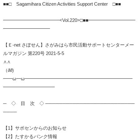
■■□ Sagamihara Citizen Activities Support Center □■■
━━━━━━━━━━━━<Vol.220>□■■━━━━━━━━━━
━━━━━━━━━━
【Ｅ-net さぽせん】さがみはら市民活動サポートセンターメー
ルマガジン 第220号 2021-5-5
∧∧
（∂∂)
━━ω━ω━━━━━━━━━━━━━━━━━━━━━━━
━━━━━━━━━━━
─ ◇ 目 次 ◇ ──────────────────────────
────
【1】サポセンからのお知らせ
【2】たすかるバンク情報