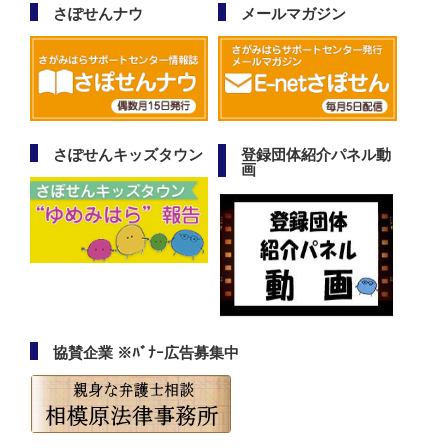
さぽせんナウ
メールマガジン
さぽせんキッズタウン
登録団体紹介パネル動
画
協賛企業 ※ﾊﾞﾅｰ広告募集中