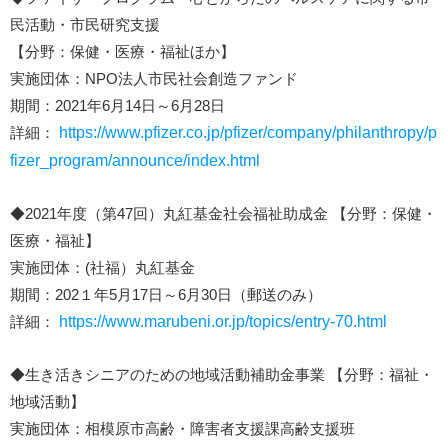
民活動・市民研究支援
【分野：保健・医療・福祉ほか】
実施団体：NPO法人市民社会創造ファンド
期間：2021年6月14日～6月28日
詳細：
https://www.pfizer.co.jp/pfizer/company/philanthropy/p
fizer_program/announce/index.html
◆2021年度（第47回）丸紅基金社会福祉助成金 【分野：保健・
医療・福祉】
実施団体：(社福）丸紅基金
期間：202１年5月17日～6月30日（郵送のみ）
詳細：
https://www.marubeni.or.jp/topics/entry-70.html
◆生き活きシニアのための地域活動補助金事業 【分野：福祉・
地域活動】
実施団体：相模原市高齢・障害者支援課高齢支援班