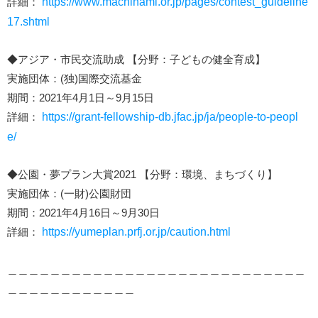
詳細：
https://www.machinami.or.jp/pages/contest_guideline
17.shtml
◆アジア・市民交流助成 【分野：子どもの健全育成】
実施団体：(独)国際交流基金
期間：2021年4月1日～9月15日
詳細：
https://grant-fellowship-db.jfac.jp/ja/people-to-peopl
e/
◆公園・夢プラン大賞2021 【分野：環境、まちづくり】
実施団体：(一財)公園財団
期間：2021年4月16日～9月30日
詳細：
https://yumeplan.prfj.or.jp/caution.html
＿＿＿＿＿＿＿＿＿＿＿＿＿＿＿＿＿＿＿＿＿＿＿＿＿＿＿＿
＿＿＿＿＿＿＿＿＿＿＿＿