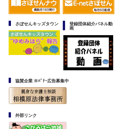
さぽせんキッズタウン
登録団体紹介パネル動
画
協賛企業 ※ﾊﾞﾅｰ広告募集中
外部リンク