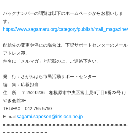
バックナンバーの閲覧は以下のホームページからお願いしま
す。
https://www.sagamaru.org/category/publish/mail_magazine/
配信先の変更や停止の場合は、下記サポートセンターのメール
アドレス宛、
件名に「メルマガ」と記載の上、ご連絡下さい。
発 行：さがみはら市民活動サポートセンター
編 集：広報担当
住 所 〒252-0236 相模原市中央区富士見6丁目6番23号 け
やき会館3F
TEL/FAX 042-755-5790
E-mail
sagami.saposen@iris.ocn.ne.jp
=-=-=-=-=-=-=-=-=-=-=-=-=-=-=-=-=-=-=-=-=-=-=-=-=-=-=-=-=-=-
=-=-=-=-=-=-=-=-=-=-=