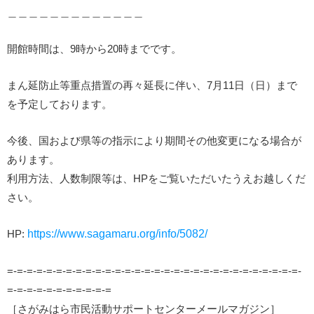
＿＿＿＿＿＿＿＿＿＿＿＿＿
開館時間は、9時から20時までです。
まん延防止等重点措置の再々延長に伴い、7月11日（日）まで
を予定しております。
今後、国および県等の指示により期間その他変更になる場合が
あります。
利用方法、人数制限等は、HPをご覧いただいたうえお越しくだ
さい。
HP:
https://www.sagamaru.org/info/5082/
=-=-=-=-=-=-=-=-=-=-=-=-=-=-=-=-=-=-=-=-=-=-=-=-=-=-=-=-=-=-
=-=-=-=-=-=-=-=-=-=-=
［さがみはら市民活動サポートセンターメールマガジン］