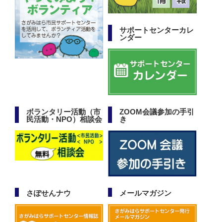
サポートセンターカレ
ンダー
ボランタリー活動（市
ZOOM会議参加の手引
民活動・NPO）相談会
き
さぽせんナウ
メールマガジン