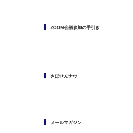
ボランタリー活動（市民活
動・NPO）相談会
ZOOM会議参加の手引き
さぽせんナウ