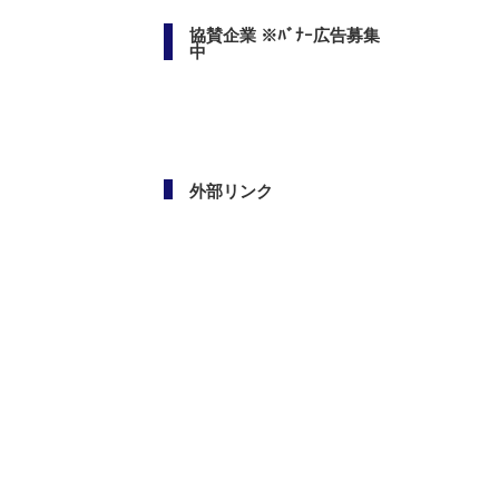
協賛企業 ※ﾊﾞﾅｰ広告募集
中
外部リンク