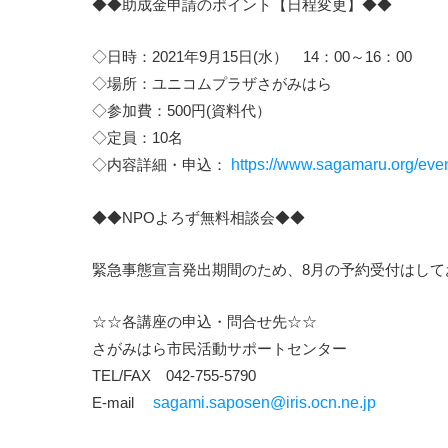
◆◆助成金申請のポイント【日程変更】◆◆
◇日時：2021年9月15日(水） 14：00～16：00
◇場所：ユニコムプラザさがみはら
◇参加費：500円(資料代）
◇定員：10名
◇内容詳細・申込：
https://www.sagamaru.org/eve
◆◆NPOよろず無料相談会◆◆
緊急事態宣言発出期間のため、8月の予約受付はして
☆☆各講座の申込・問合せ先☆☆
さがみはら市民活動サポートセンター
TEL/FAX 042-755-5790
E-mail
sagami.saposen@iris.ocn.ne.jp