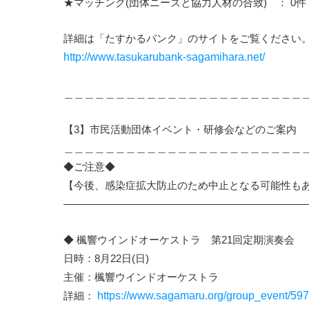
★マッチング(団体ニーズと協力人材の合致) ： 0件
詳細は「たすかるバンク」のサイトをご覧ください
http://www.tasukarubank-sagamihara.net/
＿＿＿＿＿＿＿＿＿＿＿＿＿＿＿＿＿＿＿＿＿＿＿
【3】市民活動団体イベント・研修会などのご案内
＿＿＿＿＿＿＿＿＿＿＿＿＿＿＿＿＿＿＿＿＿＿＿
◆ご注意◆
【今後、感染症拡大防止のため中止となる可能性も
————————————————————————
◆ 楓響ウインドオーケストラ 第21回定期演奏会
日時：8月22日(日)
主催：楓響ウインドオーケストラ
詳細：
https://www.sagamaru.org/group_event/597