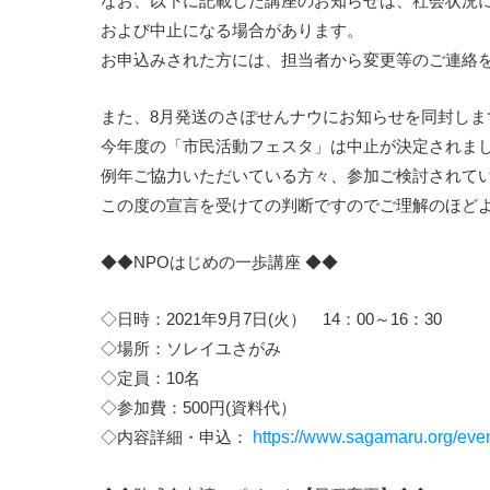
なお、以下に記載した講座のお知らせは、社会状況
および中止になる場合があります。
お申込みされた方には、担当者から変更等のご連絡
また、8月発送のさぽせんナウにお知らせを同封しま
今年度の「市民活動フェスタ」は中止が決定されま
例年ご協力いただいている方々、参加ご検討されて
この度の宣言を受けての判断ですのでご理解のほど
◆◆NPOはじめの一歩講座 ◆◆
◇日時：2021年9月7日(火） 14：00～16：30
◇場所：ソレイユさがみ
◇定員：10名
◇参加費：500円(資料代）
◇内容詳細・申込：
https://www.sagamaru.org/eve