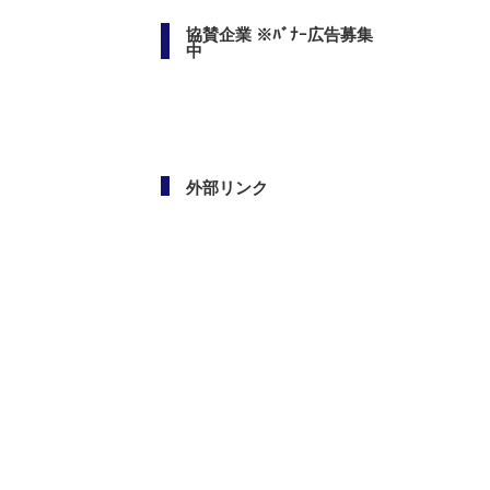
協賛企業 ※ﾊﾞﾅｰ広告募集
中
外部リンク