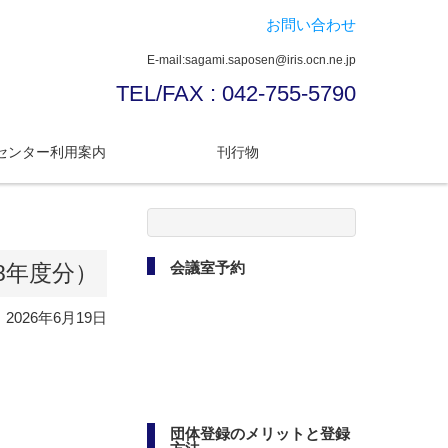
お問い合わせ
E-mail:sagami.saposen@iris.ocn.ne.jp
TEL/FAX : 042-755-5790
センター利用案内
刊行物
検
索:
会議室予約
8年度分）
2026年6月19日
団体登録のメリットと登録