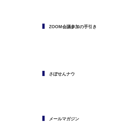
ボランタリー活動（市民活
動・NPO）相談会
ZOOM会議参加の手引き
さぽせんナウ