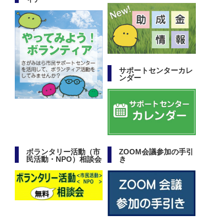
サポートセンターカレ
ンダー
ボランタリー活動（市
ZOOM会議参加の手引
民活動・NPO）相談会
き