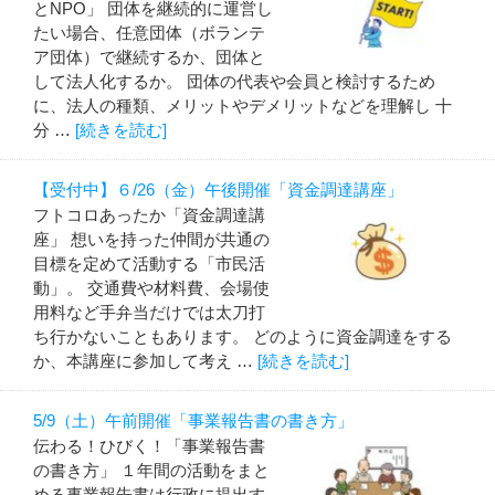
とNPO」 団体を継続的に運営し
たい場合、任意団体（ボランテ
ア団体）で継続するか、団体と
して法人化するか。 団体の代表や会員と検討するため
に、法人の種類、メリットやデメリットなどを理解し 十
分 …
[続きを読む]
【受付中】６/26（金）午後開催「資金調達講座」
フトコロあったか「資金調達講
座」 想いを持った仲間が共通の
目標を定めて活動する「市民活
動」。 交通費や材料費、会場使
用料など手弁当だけでは太刀打
ち行かないこともあります。 どのように資金調達をする
か、本講座に参加して考え …
[続きを読む]
5/9（土）午前開催「事業報告書の書き方」
伝わる！ひびく！「事業報告書
の書き方」 １年間の活動をまと
める事業報告書は行政に提出す