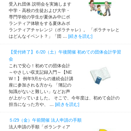
受入れ団体 説明会を実施します
中学・高校の生徒および大学・
専門学校の学生が夏休み中にボ
ランティア体験をする夏休みボ
ランティアチャレンジ（ボラチャレ）。 「ボラチャレと
はどんなイベント？」「団 …
[続きを読む]
【受付終了】６/20（土）午後開催 初めての団体会計学習
会
これで安心！初めての団体会計
～やさしい収支記録入門～【NE
W！】 例年9月からの連続会計講
座に参加される方から 「簿記の
知識がないと難しい」などお声
が上がっていました。 そこで、今年度は、初めて会計の
担当になった方や、 …
[続きを読む]
５/29（金）午前開催 法人申請の手順
法人申請の手順「ボランティア