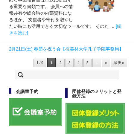
る重要な書類です。 会員への情
報共有や総会時の内部資料にな
るほか、 支援者や寄付を増やし
たい時にも活用できる大切なツールです。 そのた …
[続
きを読む]
2月21日(土) 春節を祝う会【桜美林大学孔子学院事務局】
1
1 / 9
2
3
4
5
...
»
最後 »
検
索:
会議室予約
団体登録のメリットと登
録方法