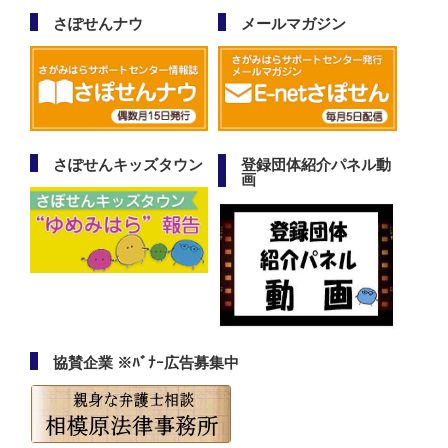
さぽせんナウ
メールマガジン
さぽせんキッズタウン
登録団体紹介パネル動
画
協賛企業 ※ﾊﾞﾅｰ広告募集中