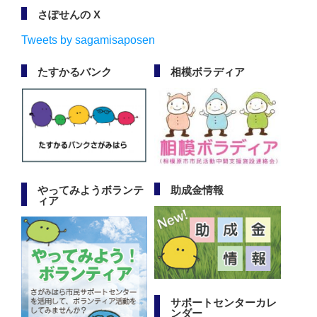
さぽせんの X
Tweets by sagamisaposen
たすかるバンク
相模ボラディア
やってみようボランテ
助成金情報
ィア
サポートセンターカレ
ンダー