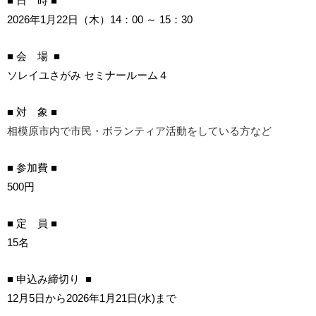
■ 日 時 ■
2026年1月22日（木）14：00 ～ 15：30
■ 会 場 ■
ソレイユさがみ セミナールーム４
■ 対 象 ■
相模原市内で市民・ボランティア活動をしている方など
■ 参加費 ■
500円
■
定 員
■
15
名
■ 申込み締切り ■
12月5日から2026年1月21日(水)まで