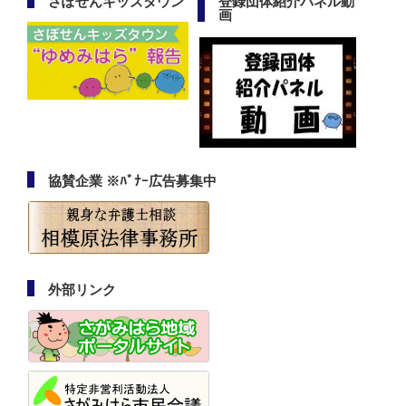
さぽせんキッズタウン
登録団体紹介パネル動
画
協賛企業 ※ﾊﾞﾅｰ広告募集中
外部リンク