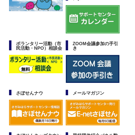
ボランタリー活動（市
ZOOM会議参加の手引
民活動・NPO）相談会
き
さぽせんナウ
メールマガジン