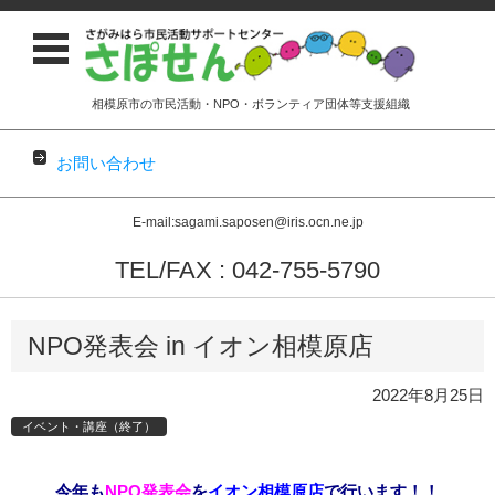
相模原市の市民活動・NPO・ボランティア団体等支援組織
お問い合わせ
E-mail:sagami.saposen@iris.ocn.ne.jp
TEL/FAX : 042-755-5790
コンテンツに移動
NPO発表会 in イオン相模原店
2022年8月25日
イベント・講座（終了）
今年も
NPO発表会
を
イオン相模原店
で行います！！