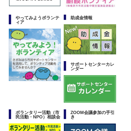
やってみようボランテ
助成金情報
ィア
サポートセンターカレ
ンダー
ボランタリー活動（市
ZOOM会議参加の手引
民活動・NPO）相談会
き