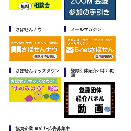
さぽせんナウ
メールマガジン
さぽせんキッズタウン
登録団体紹介パネル動
画
協賛企業 ※ﾊﾞﾅｰ広告募集中